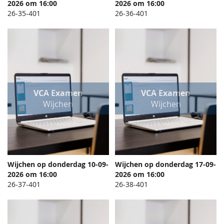
TOEVOEGEN
TOEVO
2026 om 16:00
In Winkelwagen
2026 om 16:00
In Winkelwagen
OM
OM
26-35-401
26-36-401
TE
TE
VERGELIJKEN
VERGEL
VCA Examen
VCA Examen
Wijchen
Wijchen
Wijchen op donderdag 10-09-
Wijchen op donderdag 17-09-
TOEVOEGEN
TOEVO
2026 om 16:00
In Winkelwagen
2026 om 16:00
In Winkelwagen
OM
OM
26-37-401
26-38-401
TE
TE
VERGELIJKEN
VERGEL