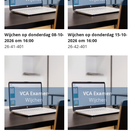
Wijchen op donderdag 08-10-
Wijchen op donderdag 15-10-
TOEVOEGEN
TOEVO
2026 om 16:00
In Winkelwagen
2026 om 16:00
In Winkelwagen
OM
OM
26-41-401
26-42-401
TE
TE
VERGELIJKEN
VERGEL
VCA Examen
VCA Examen
Wijchen
Wijchen