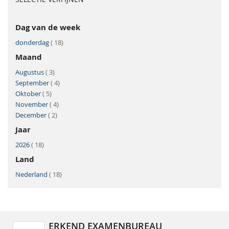
Dag van de week
product
donderdag
18
Maand
product
Augustus
3
product
September
4
product
Oktober
5
product
November
4
product
December
2
Jaar
product
2026
18
Land
product
Nederland
18
ERKEND EXAMENBUREAU