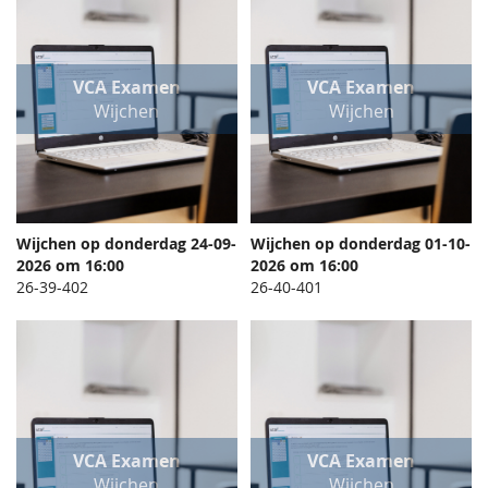
VCA Examen
VCA Examen
Wijchen
Wijchen
Wijchen op donderdag 24-09-
Wijchen op donderdag 01-10-
TOEVOEGEN
TOEVO
2026 om 16:00
In Winkelwagen
2026 om 16:00
In Winkelwagen
OM
OM
26-39-402
26-40-401
TE
TE
VERGELIJKEN
VERGEL
VCA Examen
VCA Examen
Wijchen
Wijchen