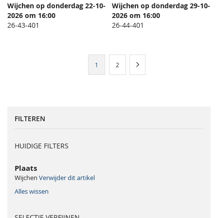
Wijchen op donderdag 22-10-
Wijchen op donderdag 29-10-
TOEVOEGEN
TOEVO
2026 om 16:00
In Winkelwagen
2026 om 16:00
In Winkelwagen
OM
OM
26-43-401
26-44-401
TE
TE
VERGELIJKEN
VERGEL
Pagina
U
Pagina
Pagina
Volgende
1
2
lees
momenteel
pagina
FILTEREN
HUIDIGE FILTERS
Plaats
Wijchen
Verwijder dit artikel
Alles wissen
SELECTIE VERFIJNEN